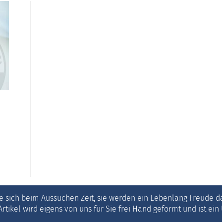
 sich beim Aussuchen Zeit, sie werden ein Lebenlang Freude d
Artikel wird eigens von uns für Sie frei Hand geformt und ist ein 