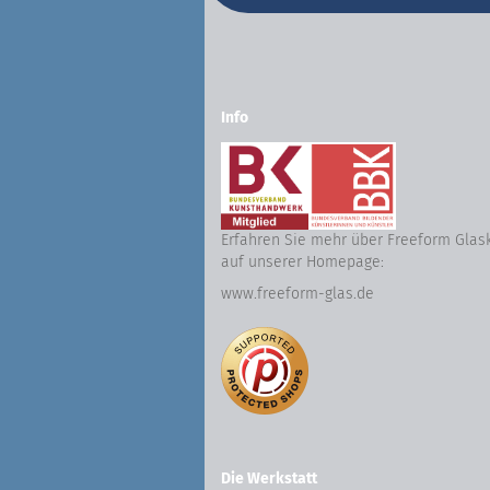
Info
Erfahren Sie mehr über Freeform Glas
auf unserer Homepage:
www.freeform-glas.de
Die Werkstatt