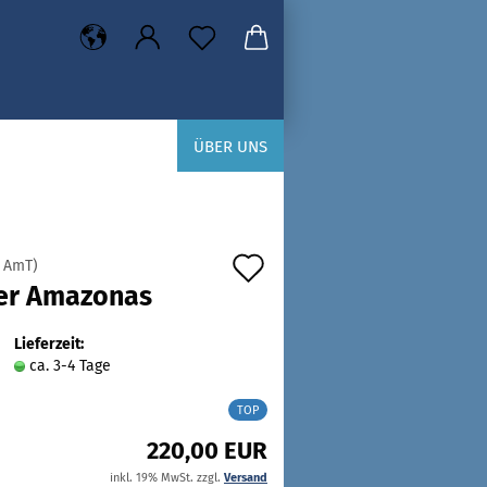
ÜBER UNS
Auf
:
AmT
)
ler Amazonas
den
Merkzettel
Lieferzeit:
ca. 3-4 Tage
TOP
220,00 EUR
inkl. 19% MwSt. zzgl.
Versand