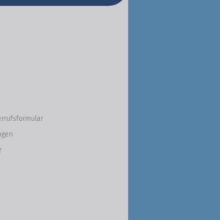
errufsformular
ngen
z