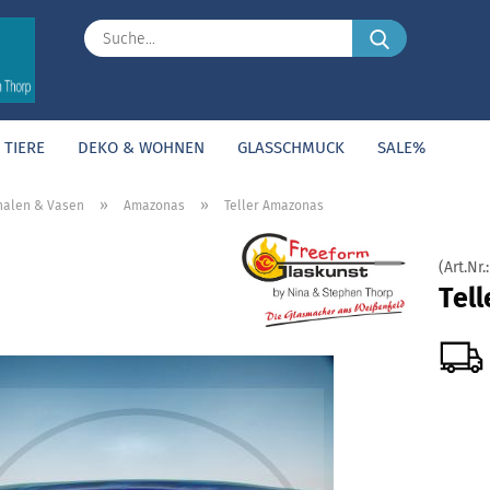
Suche...
TIERE
DEKO & WOHNEN
GLASSCHMUCK
SALE%
»
»
halen & Vasen
Amazonas
Teller Amazonas
(Art.Nr.
Tel