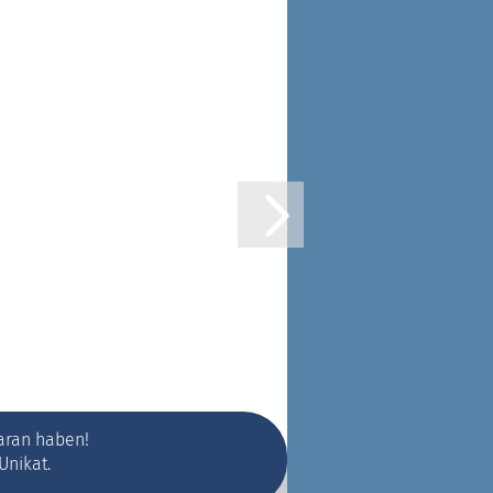
aran haben!
Unikat.