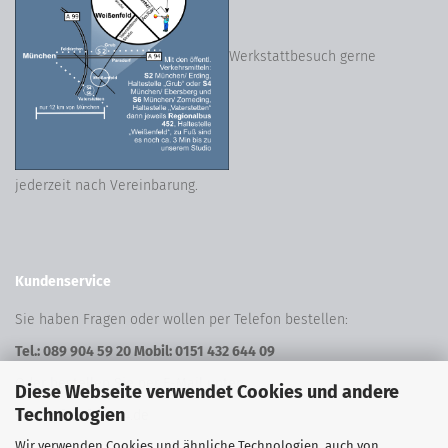
Werkstattbesuch gerne
jederzeit nach Vereinbarung.
Kundenservice
Sie haben Fragen oder wollen per Telefon bestellen:
Tel.: 089 904 59 20 Mobil: 0151 432 644 09
Oder bestellen Sie per E-Mail unter:
Diese Webseite verwendet Cookies und andere
Technologien
shop@freeform24.de
Wir verwenden Cookies und ähnliche Technologien, auch von