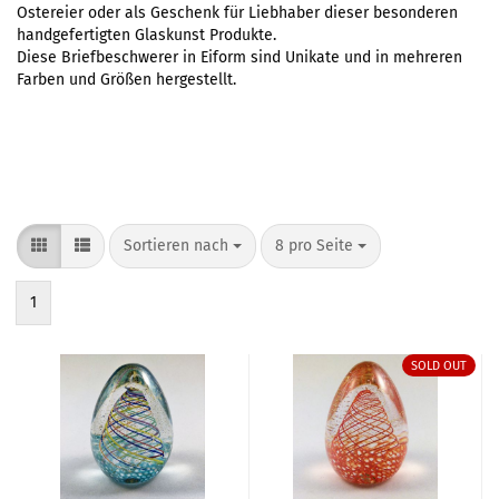
Ostereier oder als Geschenk für Liebhaber dieser besonderen
handgefertigten Glaskunst Produkte.
Diese Briefbeschwerer in Eiform sind Unikate und in mehreren
Farben und Größen hergestellt.
Sortieren nach
pro Seite
Sortieren nach
8 pro Seite
1
SOLD OUT