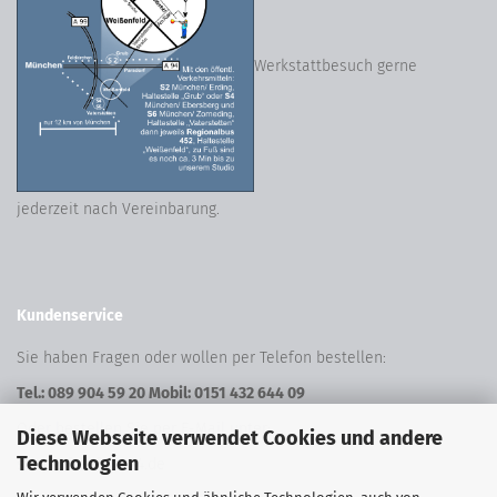
Werkstattbesuch gerne
jederzeit nach Vereinbarung.
Kundenservice
Sie haben Fragen oder wollen per Telefon bestellen:
Tel.: 089 904 59 20 Mobil: 0151 432 644 09
Oder bestellen Sie per E-Mail unter:
Diese Webseite verwendet Cookies und andere
Technologien
shop@freeform24.de