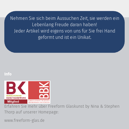
Nehmen Sie sich beim Aussuchen Zeit, sie werden ein
Lebenlang Freude daran haben!
Jeder Artikel wird eigens von uns für Sie frei Hand
geformt und ist ein Unikat.
Info
Erfahren Sie mehr über Freeform Glaskunst by Nina & Stephen
Thorp auf unserer Homepage:
www.freeform-glas.de