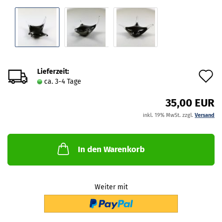
Lieferzeit:
A
ca. 3-4 Tage
d
35,00 EUR
M
inkl. 19% MwSt. zzgl.
Versand
In den Warenkorb
Weiter mit