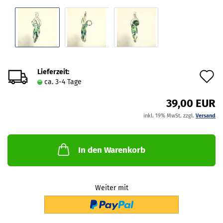
Lieferzeit:
A
ca. 3-4 Tage
d
39,00 EUR
M
inkl. 19% MwSt. zzgl.
Versand
In den Warenkorb
Weiter mit