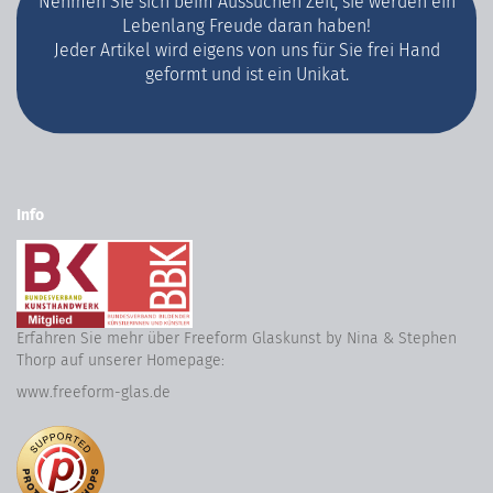
Nehmen Sie sich beim Aussuchen Zeit, sie werden ein
Lebenlang Freude daran haben!
Jeder Artikel wird eigens von uns für Sie frei Hand
geformt und ist ein Unikat.
Info
Erfahren Sie mehr über Freeform Glaskunst by Nina & Stephen
Thorp auf unserer Homepage:
www.freeform-glas.de