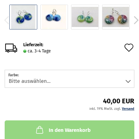
Lieferzeit:
A
ca. 3-4 Tage
d
M
Farbe:
40,00 EUR
inkl. 19% MwSt. zzgl.
Versand
In den Warenkorb