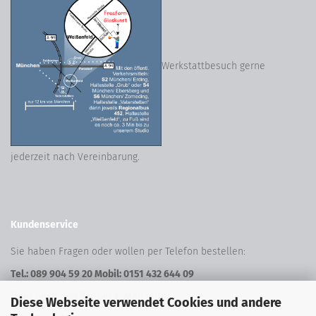
Werkstattbesuch gerne
jederzeit nach Vereinbarung.
Kundenservice
Sie haben Fragen oder wollen per Telefon bestellen:
Tel.: 089 904 59 20 Mobil: 0151 432 644 09
Oder bestellen Sie per E-Mail unter:
Diese Webseite verwendet Cookies und andere