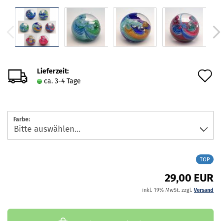
Lieferzeit:
A
ca. 3-4 Tage
d
M
Farbe:
TOP
29,00 EUR
inkl. 19% MwSt. zzgl.
Versand