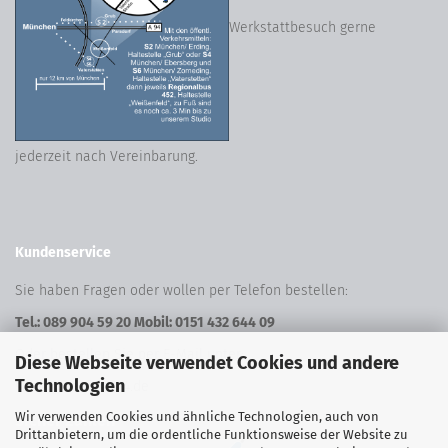
Werkstattbesuch gerne
jederzeit nach Vereinbarung.
Kundenservice
Sie haben Fragen oder wollen per Telefon bestellen:
Tel.: 089 904 59 20 Mobil: 0151 432 644 09
Oder bestellen Sie per E-Mail unter:
Diese Webseite verwendet Cookies und andere
Technologien
shop@freeform24.de
Wir verwenden Cookies und ähnliche Technologien, auch von
Sich
er Zahlen
Drittanbietern, um die ordentliche Funktionsweise der Website zu