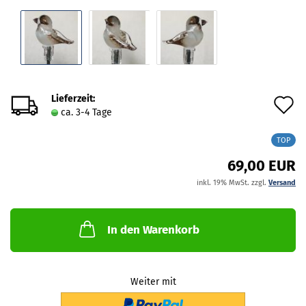
Lieferzeit:
A
ca. 3-4 Tage
d
TOP
M
69,00 EUR
inkl. 19% MwSt. zzgl.
Versand
In den Warenkorb
Weiter mit